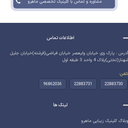
مشاوره و تماس با کلینیک تخصصی ماهرو
اطلاعات تماس
درس : پارک وی خیابان ولیعصر خیابان فیاضی(فرشته)خیابان جلیل
هناز(تختی)پلاک 4 واحد 3 طبقه اول
لفن
96862036
22883731
22883730
لینک ها
بلاگ کلینیک زیبایی ماهرو