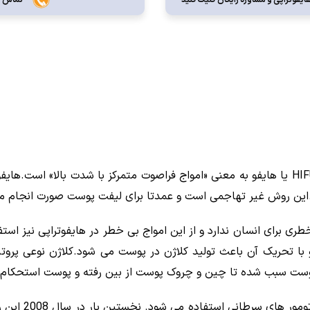
High-Intensity Focused Ultrasound یا به اختصار HIFU یا هایفو به معنی «امواج فراصوت متمر
این روش غیر تهاجمی است و عمدتا برای لیفت پوست صورت انجام م
ری برای انسان ندارد و از این امواج بی خطر در هایفوتراپی نیز استف
با تحریک آن باعث تولید کلاژن در پوست می شود.کلاژن نوعی پرو
ست سبب شده تا چین و چروک پوست از بین رفته و پوست استحکام خو
از شیوه هایفوت