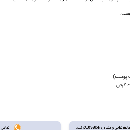
وست:
نگ پوست)
ت گردن
ایفوتراپی و مشاوره رايگان کليک کنيد
تماس جه