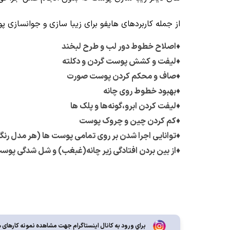
از جمله کاربردهای هایفو برای زیبا سازی و جوانسازی پ
♦
اصلاح خطوط دور لب و طرح لبخند
♦
لیفت و کشش پوست گردن و دکلته
♦
صاف و محکم کردن پوست صورت
♦
بهبود خطوط روی چانه
♦
لیفت کردن ابرو،گونه‌ها و پلک ها
♦
کم کردن چین و چروک پوست
♦
توانایی اجرا شدن بر روی تمامی پوست ها (هر مدل ر
♦
از بین بردن افتادگی زیر چانه(غبغب) و شل شدگی پوس
براي ورود به کانال اينستاگرام جهت مشاهده نمونه کارهای ه