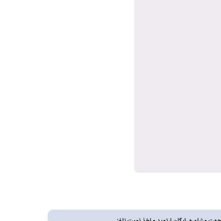
ت مشاوره رايگان ارتوپد و اخذ نوبت تلفني