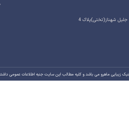
آدرس : پارک وی خیابان ولیعصر خیابان فیاضی(فرشته)خیابان جلیل شهناز(تختی)پلاک 4
ک زیبایی ماهرو می باشد و کلیه مطالب این سایت جنبه اطلاعات عمومی داشته و ن