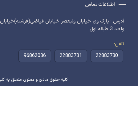
اطلاعات تماس
واحد 3 طبقه اول
تلفن
96862036
22883731
22883730
کلیه حقوق مادی و معنوی متعلق به کلینی