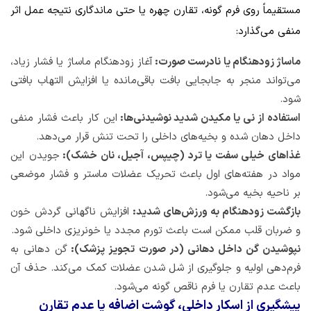
مستقیماً روی فرم گونه، تقارن چهره یا حتی ماندگاری نتیجه عمل اثر
منفی می‌گذارد:
ماساژ زودهنگام یا نادرست صورت:
آغاز زودهنگام ماساژ یا فشار زیاد،
می‌تواند منجر به جابجایی بافت باقی‌مانده یا افزایش التهاب بافتی
شود.
استفاده از نی یا مکیدن شدید نوشیدنی‌ها:
این کار باعث فشار منفی
داخل دهان شده و بخیه‌های داخلی را تحت تنش قرار می‌دهد.
غذاهای خیلی سفت یا ترد (چیپس، آجیل، نان خشک):
جویدن این
مواد در هفته‌های اول باعث تحریک عضلات ماستر و فشار موضعی
بر ناحیه بخیه می‌شود.
بازگشت زودهنگام به ورزش‌های شدید:
افزایش ناگهانی گردش خون
و ضربان قلب ممکن است باعث تورم مجدد یا خونریزی داخلی شود.
نپوشیدن گن داخل دهانی (در صورت تجویز پزشک):
گن دهانی به
فرم‌دهی اولیه و جلوگیری از شل شدن عضلات کمک می‌کند. حذف آن
باعث عدم تقارن یا فرم ناقص گونه می‌شود.
پیشگیری از اسکار داخلی، گوشت اضافه یا عدم تقارن