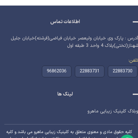
اطلاعات تماس
درس : پارک وی خیابان ولیعصر خیابان فیاضی(فرشته)خیابان جلیل
هناز(تختی)پلاک 4 واحد 3 طبقه اول
لفن
96862036
22883731
22883730
لینک ها
بلاگ کلینیک زیبایی ماهرو
کلیه حقوق مادی و معنوی متعلق به کلینیک زیبایی ماهرو می باشد و کلیه