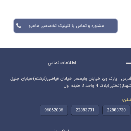
مشاوره و تماس با کلینیک تخصصی ماهرو
اطلاعات تماس
درس : پارک وی خیابان ولیعصر خیابان فیاضی(فرشته)خیابان جلیل
هناز(تختی)پلاک 4 واحد 3 طبقه اول
لفن
96862036
22883731
22883730