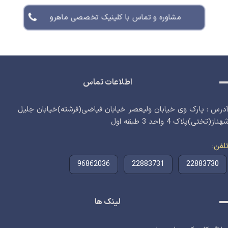
مشاوره و تماس با کلینیک تخصصی ماهرو
اطلاعات تماس
درس : پارک وی خیابان ولیعصر خیابان فیاضی(فرشته)خیابان جلیل
هناز(تختی)پلاک 4 واحد 3 طبقه اول
لفن
96862036
22883731
22883730
لینک ها