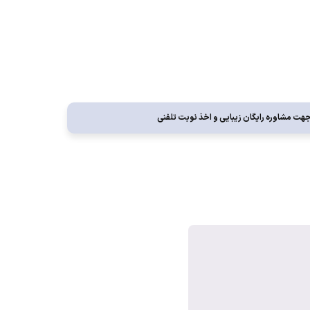
ت مشاوره رايگان زيبايی و اخذ نوبت تلفنی