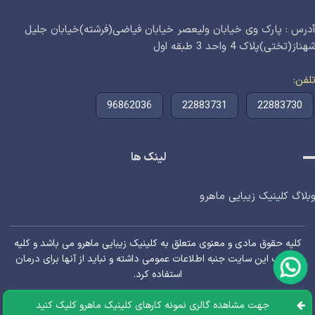
درس : پارک وی خیابان ولیعصر خیابان فیاضی(فرشته)خیابان جلیل
هناز(تختی)پلاک 4 واحد 3 طبقه اول
لفن
96862036
22883731
22883730
لینک ها
بلاگ کلینیک زیبایی ماهرو
کلیه حقوق مادی و معنوی متعلق به کلینیک زیبایی ماهرو می باشد و کلیه
مطالب این سایت جنبه اطلاعات عمومی داشته و نباید از آنها برای درمان
استفاده کرد.
جهت مشاهده گالری نمونه کارهای کلینیک ماهرو کلیک کنید