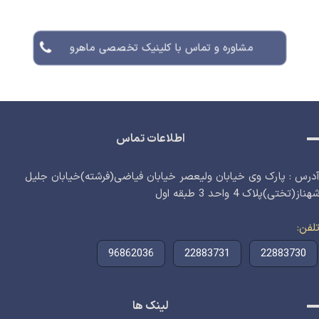
مشاوره و تماس با کلینیک تخصصی ماهرو
اطلاعات تماس
درس : پارک وی خیابان ولیعصر خیابان فیاضی(فرشته)خیابان جلیل
هناز(تختی)پلاک 4 واحد 3 طبقه اول
لفن
96862036
22883731
22883730
لینک ها